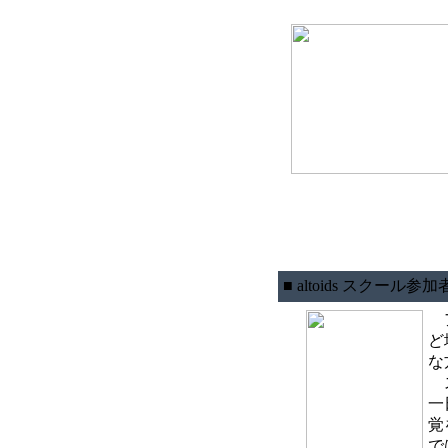
■ altoids スクール参
ア
ど
な
ス
一
覚
で