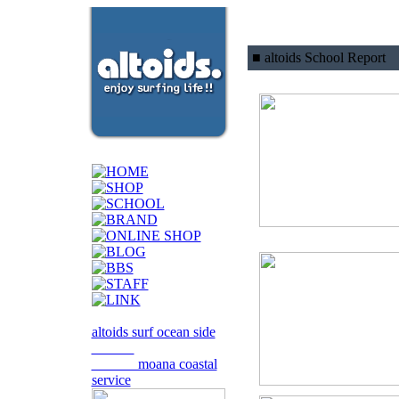
■ altoids School Report
altoids surf ocean side
moana coastal
service