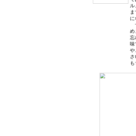
ル
ま
に
サ
め
忘
味
や
さ
も