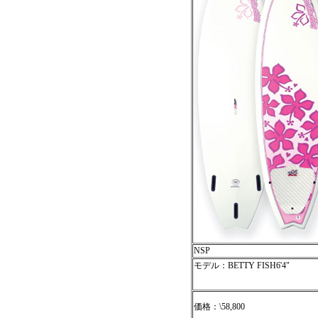
NSP
モデル：BETTY FISH6'4"
価格：\58,800