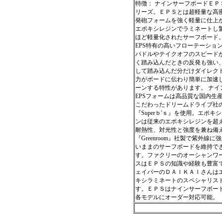
特徴： ナインサーフボードＥＰ
リーズ。ＥＰＳとは超軽量な高
発砲フォームを強く軽量に仕上
エポキシレジンでラミネートし
ほど軽量化されたサーフボード
EPS特有の高いフローテーショ
パドルやテイクオフのスピード
く踏み込んだときの反発も強い
して踏み込んだ分だけダイレク
力がボードに伝わり簡単に加速
ーンする特性があります。 ナイ
EPSフォームは高品質な国内生
こだわったドリームドライブ社
『Superｂ'ｓ』を使用。エポキ
ンは従来のエポキシレジンを超
耐熱性、対光性と強度を兼ね備
『Greenroom』社製で紫外線に
いままのサーフボードを維持で
す。ファクリーのオーシャンワ
スはＥＰＳの知識や経験も豊富
ェイパーのＤＡＩＫＡＩさんは
キシラミネートのスペシャリス
す。ＥＰＳはナインサーフボー
各モデルにオーダー対応可能。