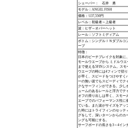
シェーパー： 石井 勇
モデル：ANGEL FISH
価格：\137,550円
レベル：初級者～上級者
波：ヒザ～オバーヘット
レール：ソフトミディアム
ボトム：シングルＩＮダブルコ
ーブ
特徴：
日本のビーチブレイクを対象に
モールウエーブから ミドルウエ
まで使える5FINシステム。スモ
ウエーブの時には4フィンで切り
が早く、スピードをつけやすく
ーの無い波でもスピーディでク
クなサーフィンができる。少し
ュームのあるレールと浮力でテ
オフの滑り出しは早く、スモー
エーブでのパフォーマンス性に
ている。また波がサイズをアッ
た時にはトライフィンのセッテ
グをして、深いターンからのカ
ングも可能にする。
サーフボードの長さを3～4イン