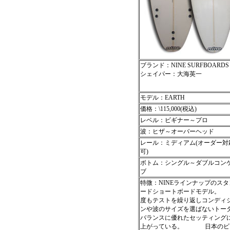
ブランド：NINE SURFBOARDS
シェイパー：大海英一
モデル：EARTH
価格：\115,000(税込)
レベル：ビギナー～プロ
波：ヒザ～オーバーヘッド
レール：ミディアム(オーダー対
可)
ボトム：シングル～ダブルコン
ブ
特微：NINEラインナップのス
ードショートボードモデル。
度もテストを繰り返しコンディ
ンや波のサイズを選ばないトー
バランスに優れたセッティング
上がっている。 日本のビ