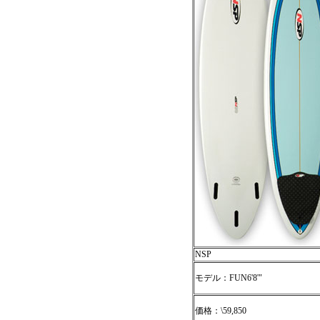
NSP
モデル：FUN6'8'"
価格：\59,850