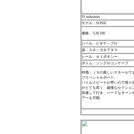
JS industries
モデル：SONIC
価格：\128,100
レベル：ビギナ～プロ
波：スネ～カタアタマ
レール：セミボキシー
ボトム：シングルコンケーブ
特徴：ＪＳの新しいスモールウ
ブスペシャルボード。
パドルスピードが早いので滑り
がとても良く、緩慢なセクショ
加速して行き、ハードなターン
アーも可能。