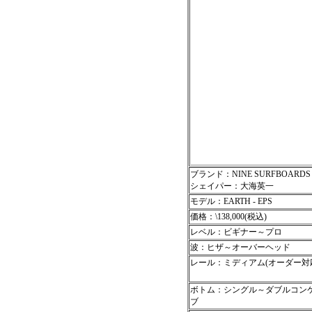
ブランド：NINE SURFBOARDS
シェイパー：大海英一
モデル：EARTH - EPS
価格：\138,000(税込)
レベル：ビギナー～プロ
波：ヒザ～オーバーヘッド
レール：ミディアム(オーダー対
ボトム：シングル～ダブルコン
ブ