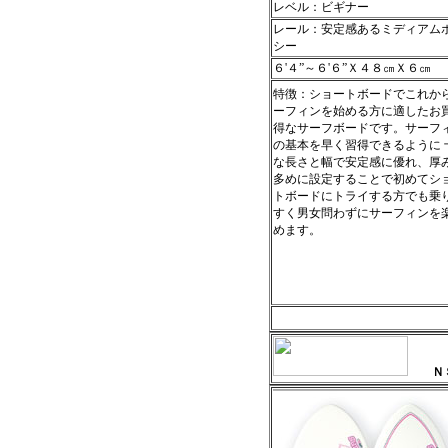
レベル：ビギナー
レール：安定感あるミディアム
シー
６'４”～６'６”Ｘ４８㎝Ｘ６㎝
特徴：ショートボードでこれか
ーフィンを始める方に適したお
得なサーフボードです。サーフ
の基本を早く習得できるように 
な長さと幅で安定感に優れ、厚
多めに設定することで初めてシ
トボードにトライする方でも乗
すく男女問わずにサーフィンを
めます。
ＮＳ