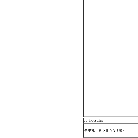
JS industries
モデル：BI SIGNATURE