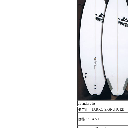
JS industries
モデル：PARKO SIGNUTURE
価格：\134,500