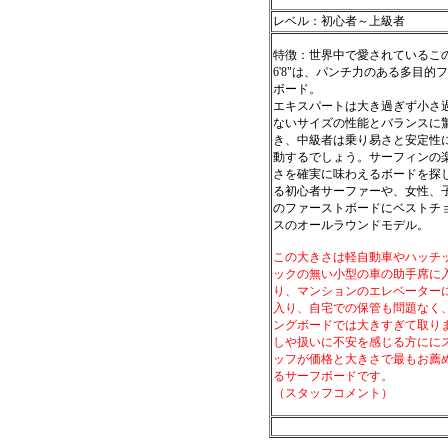
レベル：初心者～上級者
特徴：世界中で愛されているこ
6'8"は、パンチ力のある多目的
ボード。
エキスパートは大き過ぎず小さ
ないサイズの性能とバランスに
き、中級者は乗り易さと安定性
動するでしょう。サーフィンの
さを確実に味わえるボードを探
る初心者サーファーや、女性、
のファーストボードにベストチ
スのオールラウンドモデル。
この大きさは軽自動車やハッチ
ックの無い小型の車の助手席に
り、マンションのエレベーター
入り、自宅での保管も問題なく
ングボードでは大きすぎて取り
しや扱いに不安を感じる方にに
ッフが価格と大きさで最もお薦
るサーフボードです。
（スタッフコメント）