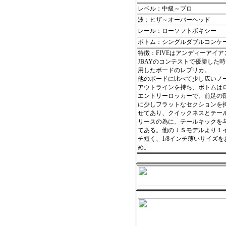
レベル：中級～プロ
波：ヒザ～オーバーヘッド
レール：ローソフトボキシー
ボトム：シングルダブルコンケ
特徴：FIVEはアンディーアイア
JBAYのコンテストで優勝した
用したボードのレプリカ。
他のボードに比べて少し広いノ
アウトラインを持ち、ボトムは
エントリーロッカーで、前足の
に少しフラットなセクションを
せてあり、クイックネスとテー
リースの為に、テールキックを
てある。他のＪＳモデルより１
チ短く、1/8インチ薄いサイズを
め。