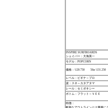
INSPIRE SURFBOARDS
シェイパー：大海英一
モデル：POPCORN
価格：\120.750 5fin \131.250
レベル：ビギナ～プロ
波：スネ～カタアタマ
レール：セミボキシー
ボトム：フラット～ＶＥＥ
特徴：
斬新なアウトラインとは裏腹に