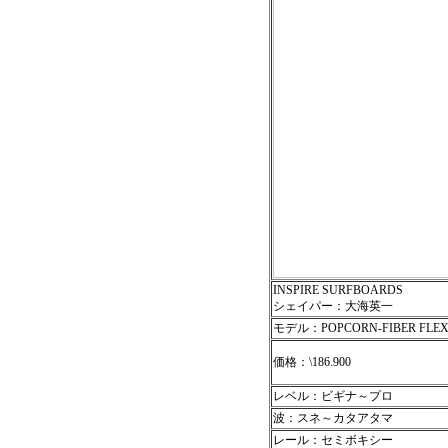
INSPIRE SURFBOARDS
シェイパー：大海英一
モデル：POPCORN-FIBER FLE
価格：\186.900
レベル：ビギナ～プロ
波：スネ～カタアタマ
レール：セミボキシー